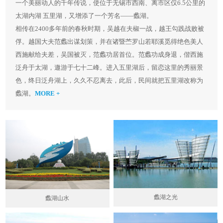
一个美丽动人的千年传说，使位于无锡市西南、离市区仅6.5公里的
太湖内湖 五里湖，又增添了一个芳名——蠡湖。
相传在2400多年前的春秋时期，吴越在夫椒一战，越王勾践战败被
俘。越国大夫范蠡出谋划策，并在诸暨苎罗山若耶溪觅得绝色美人
西施献给夫差，吴国被灭，范蠡功居首位。范蠡功成身退，偕西施
泛舟于太湖，遨游于七十二峰。进入五里湖后，留恋这里的秀丽景
色，终日泛舟湖上，久久不忍离去，此后，民间就把五里湖改称为
蠡湖。
MORE +
蠡湖之光
蠡湖山水