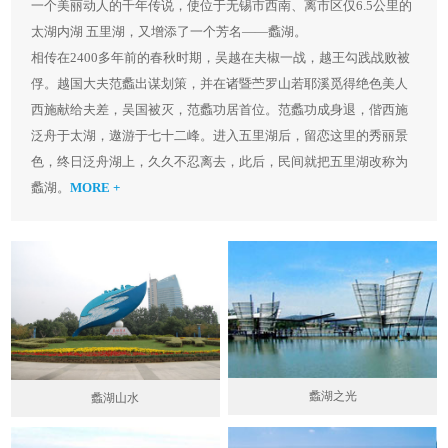
一个美丽动人的千年传说，使位于无锡市西南、离市区仅6.5公里的
太湖内湖 五里湖，又增添了一个芳名——蠡湖。
相传在2400多年前的春秋时期，吴越在夫椒一战，越王勾践战败被
俘。越国大夫范蠡出谋划策，并在诸暨苎罗山若耶溪觅得绝色美人
西施献给夫差，吴国被灭，范蠡功居首位。范蠡功成身退，偕西施
泛舟于太湖，遨游于七十二峰。进入五里湖后，留恋这里的秀丽景
色，终日泛舟湖上，久久不忍离去，此后，民间就把五里湖改称为
蠡湖。
MORE +
蠡湖之光
蠡湖山水